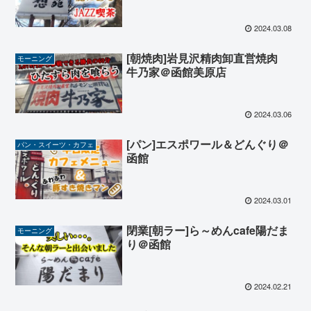
2024.03.08
[朝焼肉]岩見沢精肉卸直営焼肉
モーニング
牛乃家＠函館美原店
2024.03.06
[パン]エスポワール＆どんぐり＠
パン・スイーツ・カフェ
函館
2024.03.01
閉業[朝ラー]ら～めんcafe陽だま
モーニング
り＠函館
2024.02.21