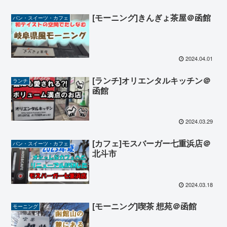
[モーニング]きんぎょ茶屋＠函館
パン・スイーツ・カフェ
2024.04.01
[ランチ]オリエンタルキッチン＠
ランチ
函館
2024.03.29
[カフェ]モスバーガー七重浜店＠
パン・スイーツ・カフェ
北斗市
2024.03.18
[モーニング]喫茶 想苑＠函館
モーニング