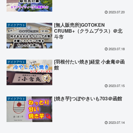
2023.07.20
[無人販売所]GOTOKEN
テイクアウト
CRUMB+（クラムプラス）＠北
斗市
2023.07.18
[羽根付たい焼き]経堂 小倉庵＠函
テイクアウト
館
2023.07.15
[焼き芋]つぼやきいも703＠函館
テイクアウト
2023.07.14