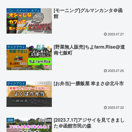
[モーニング]グルマンカンタ＠函
パン・スイーツ・カフェ
館
2023.07.27
[野菜無人販売]ちよfarm.Rise@道
テイクアウト
南七飯町
2023.07.25
[お弁当]一膳飯屋 幸まさ@北斗市
テイクアウト
2023.07.22
[2023.7.17]アジサイを見てきまし
函館
た＠函館市民の森