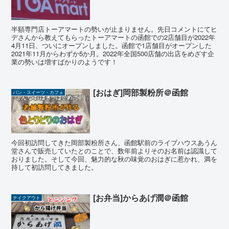
半額専門店トーアマートの勢いが止まりません。先日コメントにてヒ
デさんから教えてもらったトーアマートの函館での2店舗目が2022年
4月11日、ついにオープンしました。函館で1店舗目がオープンした
2021年11月からわずか5か月。2022年全国500店舗の出店をめざす企
業の勢いは増すばかりのようです！
[おはぎ]岡部製粉所＠函館
パン・スイーツ・カフェ
今回初訪問してきた岡部製粉所さん、函館駅前のライブハウスあうん
堂さんで販売していたとのことで、数年前よりそのお名前は認識して
おりました。そして今回、魅力的な秋の味覚のおはぎに惹かれ、満を
持して初訪問してきました。
[お弁当]からあげ潤＠函館
テイクアウト