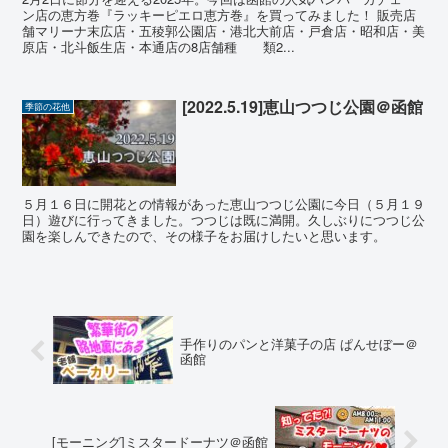
ン店の恵方巻『ラッキーピエロ恵方巻』を買ってみました！ 販売店
舗マリーナ末広店・五稜郭公園店・港北大前店・戸倉店・昭和店・美
原店・北斗飯生店・本通店の8店舗種 類2...
[2022.5.19]恵山つつじ公園＠函館
季節の花他
５月１６日に開花との情報があった恵山つつじ公園に今日（５月１９
日）遊びに行ってきました。つつじは既に満開。久しぶりにつつじ公
園を楽しんできたので、その様子をお届けしたいと思います。
手作りのパンと洋菓子の店 ぱんせぼー＠
函館
[モーニング]ミスタードーナツ＠函館