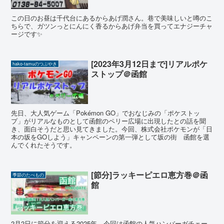
この日のお昼は千代台にあるからあげ潤さん。巷で美味しいと噂のこ
ちらで、ガツンっとにんにく香るからあげ弁当を買ってエナジーチャ
ージです✨
[2023年3月12日まで]リアルポケ
hako-tamuのつぶやき
ストップ＠函館
先日、大人気ゲーム「Pokémon GO」でおなじみの「ポケストッ
プ」がリアルなものとして函館のペリー広場に出現したとの話を聞
き、面白そうだと思い見てきました。今回、株式会社ポケモンが「日
本の坂をGOしよう」キャンペーンの第一弾として坂の街 函館を選
んでくれたそうです。
[節分]ラッキーピエロ恵方巻＠函
季節のたべもの
館
2月2日に節分を迎える2025年。今回は函館の人気ハンバーガチェー