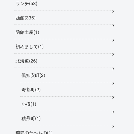
ランチ
53
函館
336
函館土産
1
初めまして
1
北海道
26
倶知安町
2
寿都町
2
小樽
1
積丹町
1
季節のたべもの
1