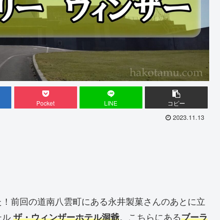
Pocket
LINE
コピー
2023.11.13
た！前回の道南八雲町にある永井製菓さんのあとに立
テル
。こちらにある
ザ・ウィンザーホテル洞爺
ブーラ