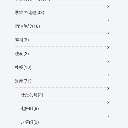
季節の花他
33
宿泊施設
18
寿司
6
映画
2
札幌
10
道南
71
せたな町
2
七飯町
9
八雲町
3