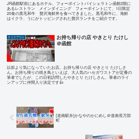
JR函館駅前にあるホテル、フォーポイントバイシェラトン函館2階に
あるレストラン メインダイニング フォーポイントにて、1日限定
20食の黒毛和牛 贅沢海鮮丼を食べてきました。黒毛和牛に、海鮮
はイクラ、うにがトッピングされた贅沢ランチをご紹介です。
お持ち帰りの店 やきとり たけし
テイクアウト
＠函館
以前より気になっていたお店。お持ち帰りの店 やきとり たけしさ
ん。お持ち帰りの焼き鳥といえば、大人気のハセガワストアが定番の
筆者でしたが、この日初訪問したやきとり たけしさん、筆者のライ
ンアップに仲間入り決定です👍
[道南駅弁]かなやのかにめし＠道南長万部
町