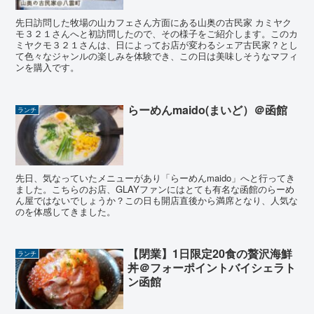
先日訪問した牧場の山カフェさん方面にある山奥の古民家 カミヤク
モ３２１さんへと初訪問したので、その様子をご紹介します。このカ
ミヤクモ３２１さんは、日によってお店が変わるシェア古民家？とし
て色々なジャンルの楽しみを体験でき、この日は美味しそうなマフィ
ンを購入です。
らーめんmaido(まいど）＠函館
ランチ
先日、気なっていたメニューがあり「らーめんmaido」へと行ってき
ました。こちらのお店、GLAYファンにはとても有名な函館のらーめ
ん屋ではないでしょうか？この日も開店直後から満席となり、人気な
のを体感してきました。
【閉業】1日限定20食の贅沢海鮮
ランチ
丼＠フォーポイントバイシェラト
ン函館