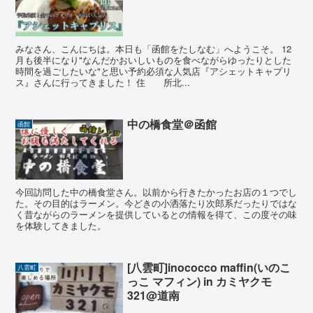
みなさん、こんにちは。本日も「函館をたしなむ」へようこそ。 12
月も後半になり"なんだかおいしいものを食べながらゆったりとした
時間を過ごしたいな"と思い予約必須な人気店『アシェットキャプリ
ス』さんに行ってきました！ 住 所北...
中の橋食堂＠函館
函館
今回訪問した中の橋食堂さん。以前から行きたかったお店の１つでし
た。その目的はラーメン。今どきの小洒落たり次郎系だったりではな
く昔ながらのラーメンを提供しているとの情報を得て、この度その味
を体験してきました。
[八雲町]inococco maffin(いのこ
八雲町
っこ マフィン) in カミヤクモ
321@道南