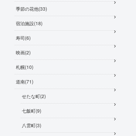
季節の花他
33
宿泊施設
18
寿司
6
映画
2
札幌
10
道南
71
せたな町
2
七飯町
9
八雲町
3