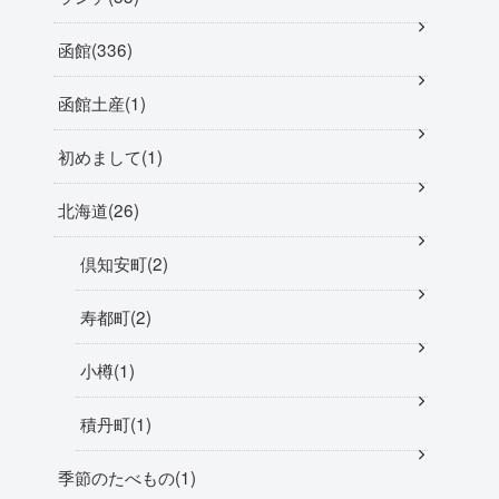
函館
336
函館土産
1
初めまして
1
北海道
26
倶知安町
2
寿都町
2
小樽
1
積丹町
1
季節のたべもの
1