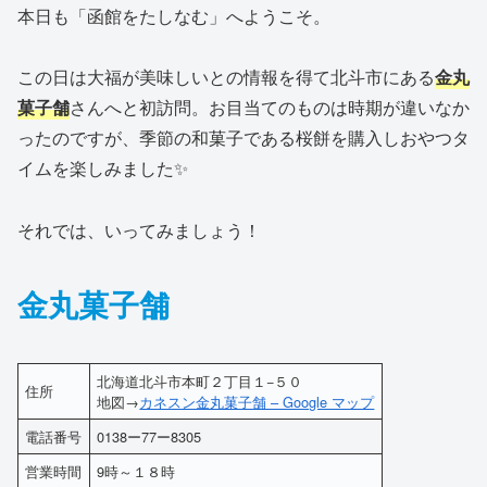
本日も「函館をたしなむ」へようこそ。
この日は大福が美味しいとの情報を得て北斗市にある
金丸
菓子舗
さんへと初訪問。お目当てのものは時期が違いなか
ったのですが、季節の和菓子である桜餅を購入しおやつタ
イムを楽しみました✨
それでは、いってみましょう！
金丸菓子舗
北海道北斗市本町２丁目１−５０
住所
地図→
カネスン金丸菓子舗 – Google マップ
電話番号
0138ー77ー8305
営業時間
9時～１８時