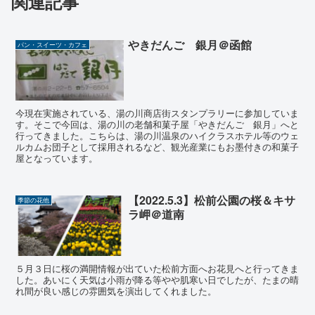
関連記事
やきだんご 銀月＠函館
パン・スイーツ・カフェ
今現在実施されている、湯の川商店街スタンプラリーに参加していま
す。そこで今回は、湯の川の老舗和菓子屋「やきだんご 銀月」へと
行ってきました。こちらは、湯の川温泉のハイクラスホテル等のウェ
ルカムお団子として採用されるなど、観光産業にもお墨付きの和菓子
屋となっています。
【2022.5.3】松前公園の桜＆キサ
季節の花他
ラ岬＠道南
５月３日に桜の満開情報が出ていた松前方面へお花見へと行ってきま
した。あいにく天気は小雨が降る等やや肌寒い日でしたが、たまの晴
れ間が良い感じの雰囲気を演出してくれました。