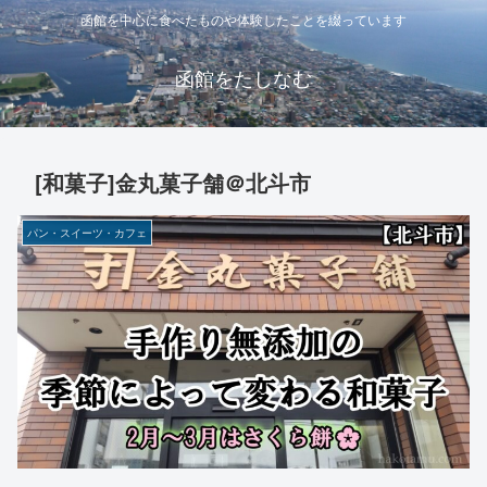
函館を中心に食べたものや体験したことを綴っています
函館をたしなむ
[和菓子]金丸菓子舗＠北斗市
パン・スイーツ・カフェ