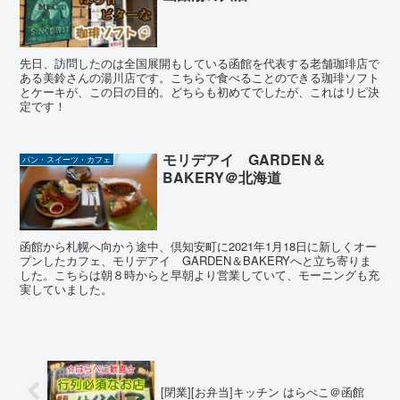
先日、訪問したのは全国展開もしている函館を代表する老舗珈琲店で
ある美鈴さんの湯川店です。こちらで食べることのできる珈琲ソフト
とケーキが、この日の目的。どちらも初めてでしたが、これはリピ決
定です！
モリデアイ GARDEN＆
パン・スイーツ・カフェ
BAKERY＠北海道
函館から札幌へ向かう途中、倶知安町に2021年1月18日に新しくオー
プンしたカフェ、モリデアイ GARDEN＆BAKERYへと立ち寄りま
した。こちらは朝８時からと早朝より営業していて、モーニングも充
実していました。
[閉業][お弁当]キッチン はらぺこ＠函館