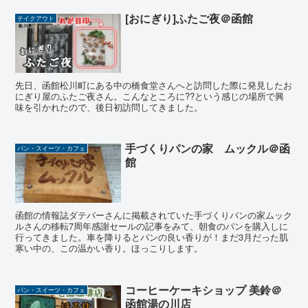
[おにぎり]ふたご夜＠函館
テイクアウト
先日、函館松川町にある中の橋食堂さんへと訪問した際に発見したお
にぎり屋のふたご夜さん。こんなところに??という感じの場所で興
味を引かれたので、後日初訪問してきました。
手づくりパンの家 ムックル＠函
パン・スイーツ・カフェ
館
函館の情報誌ダテパーさんに掲載されていた手づくりパンの家ムック
ルさんの移転7周年感謝セールの記事をみて、朝食のパンを購入しに
行ってきました。車を降りるとパンの良い香りが！まだ3月だった肌
寒い中の、この温かい香り。ほっこりします。
コーヒーケーキショップ 美鈴＠
パン・スイーツ・カフェ
函館湯の川店