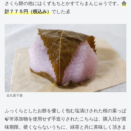
さくら餅の他にはくずもちとかすてらまんじゅうです。
合
計７７５円（税込み）
でした💰
金丸菓子舗
ふっくらとしたお餅を優しく包む塩漬けされた桜の葉っぱ
🍃🌸添加物を使用せず手造りされたこちらは、購入日が賞
味期限。硬くならないうちに、緑茶と共に美味しく頂きま