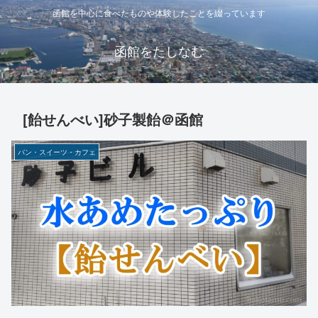
函館を中心に食べたものや体験したことを綴っています
函館をたしなむ
[飴せんべい]砂子製飴＠函館
パン・スイーツ・カフェ