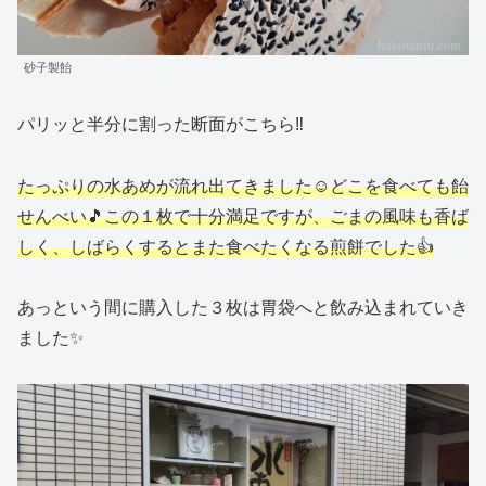
砂子製飴
パリッと半分に割った断面がこちら‼
たっぷりの水あめが流れ出てきました☺どこを食べても飴
せんべい🎵この１枚で十分満足ですが、ごまの風味も香ば
しく、しばらくするとまた食べたくなる煎餅でした👍
あっという間に購入した３枚は胃袋へと飲み込まれていき
ました✨