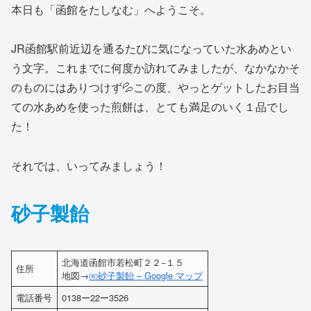
本日も「函館をたしなむ」へようこそ。
JR函館駅前近辺を通るたびに気になっていた水あめとい
う文字。これまでに何度か訪れてみましたが、なかなかそ
のものにはありつけず💦この度、やっとゲットしたお目当
ての水あめを使った煎餅は、とても満足のいく１品でし
た！
それでは、いってみましょう！
砂子製飴
北海道函館市若松町２２−１５
住所
地図→
㈲砂子製飴 – Google マップ
電話番号
0138ー22ー3526