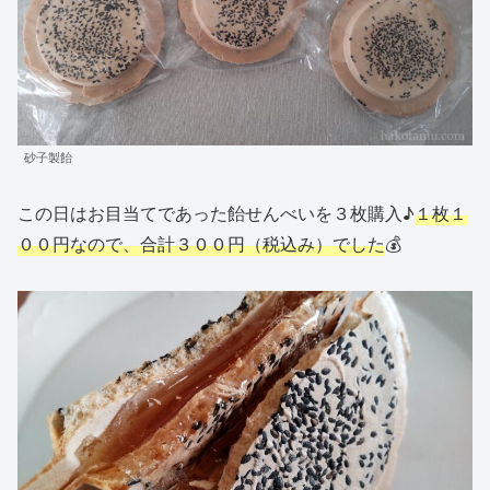
砂子製飴
この日はお目当てであった飴せんべいを３枚購入♪
１枚１
００円なので、合計３００円（税込み）でした
💰