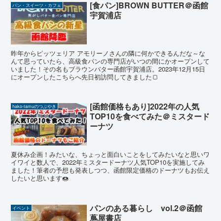
[食パン]BROWN BUTTER＠函館
パン・スイーツ・カフェ
宇賀浦店
昨年からピッツェリア アモリーノさんの隣に何かできるんだな～な
んて思っていたら、高級食パンの専門店がいつの間にかオープンして
いました！その名もブラウンバター函館宇賀浦店。2023年12月15日
にオープンしたこちらへ先日初訪問してきました🍞
[函館価格もあり]2022年の人気
hako-tamuのつぶやき
TOP10を食べてみた＠ミスタード
ーナツ
夏休み企画！みたいな、ちょっと面白いことをしてみたいなと思いワ
イワイと数人で、2022年ミスタードーナツ人気TOP10を実施してみ
ました！筆者の予想も発表しつつ、函館限定価格のドーナツもお伝え
したいと思います🍩
パンのある暮らし vol.2＠函館
イベント
蔦屋書店