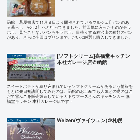
函館 蔦屋書店で11月８日より開催されているマルシェ〖パンのあ
る暮らし vol.２〗へと行ってきました。前回気に入ったものがチラ
ホラ、見たことないパンもチラホラ。目移りする程沢山の種類のパン
があり、さらに今回はプリンまで。だいぶ厳選し購入してきました。
[ソフトクリーム]嘉福堂キッチン
テイクアウト
本社ガレージ店＠函館
スイートポテトが練り込まれているソフトクリームがあるいう情報を
もとに先日初訪問してみたのは、函館のお土産でも人気との噂のはこ
だて雪んこを販売製造しているカドウフーズさんのキッチンカー 嘉
福堂キッチン 本社ガレージ店です！
Weizen(ヴァイツェン)＠札幌
パン・スイーツ・カフェ