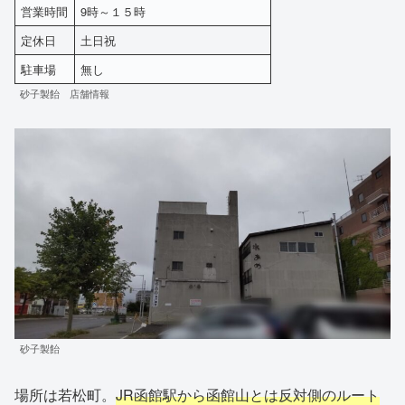
営業時間
9時～１５時
定休日
土日祝
駐車場
無し
砂子製飴 店舗情報
砂子製飴
場所は若松町。
JR函館駅から函館山とは反対側のルート