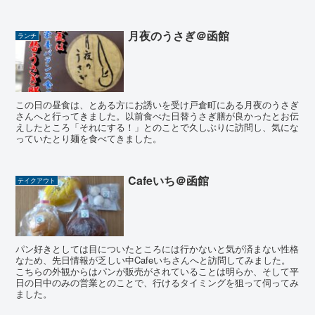
月夜のうさぎ＠函館
ランチ
この日の昼食は、とある方にお誘いを受け戸倉町にある月夜のうさぎ
さんへと行ってきました。以前食べた日替うさぎ膳が良かったとお伝
えしたところ「それにする！」とのことで久しぶりに訪問し、気にな
っていたとり麺を食べてきました。
Cafeいち＠函館
テイクアウト
パン好きとしては目についたところには行かないと気が済まない性格
なため、先日情報が乏しい中Cafeいちさんへと訪問してみました。
こちらの外観からはパンが販売がされていることは明らか、そして平
日の日中のみの営業とのことで、行けるタイミングを狙って伺ってみ
ました。