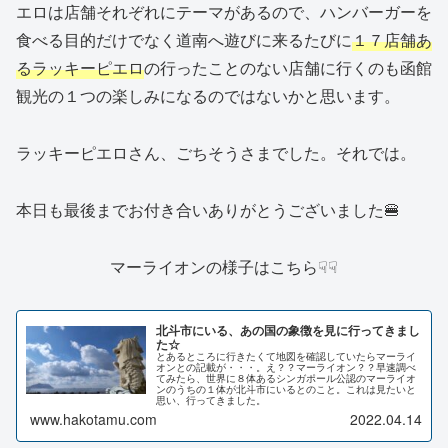
エロは店舗それぞれにテーマがあるので、ハンバーガーを
食べる目的だけでなく道南へ遊びに来るたびに
１７店舗あ
るラッキーピエロ
の行ったことのない店舗に行くのも函館
観光の１つの楽しみになるのではないかと思います。
ラッキーピエロさん、ごちそうさまでした。それでは。
本日も最後までお付き合いありがとうございました🍔
マーライオンの様子はこちら☟☟
北斗市にいる、あの国の象徴を見に行ってきまし
た☆
とあるところに行きたくて地図を確認していたらマーライ
オンとの記載が・・・。え？？マーライオン？？早速調べ
てみたら、世界に８体あるシンガポール公認のマーライオ
ンのうちの１体が北斗市にいるとのこと。これは見たいと
思い、行ってきました。
www.hakotamu.com
2022.04.14