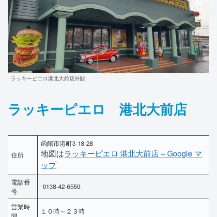
ラッキーピエロ港北大前店外観
ラッキーピエロ 港北大前店
函館市港町3-18-28
地図は
ラッキーピエロ 港北大前店 – Google マ
住所
ップ
電話番
0138-42-6550
号
営業時
１０時～２３時
間