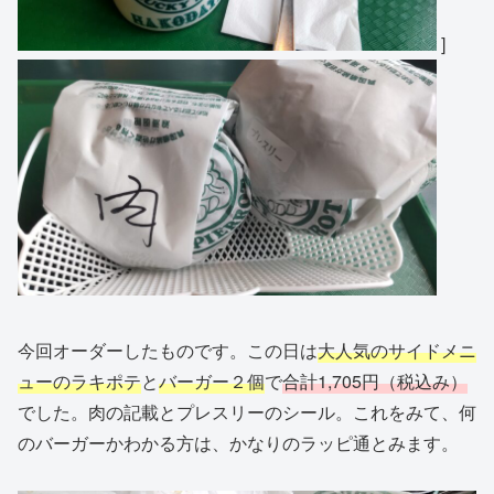
]
今回オーダーしたものです。この日は
大人気のサイドメニ
ュー
の
ラキポテ
と
バーガー２個
で
合計1,705円（税込み）
でした。肉の記載とプレスリーのシール。これをみて、何
のバーガーかわかる方は、かなりのラッピ通とみます。