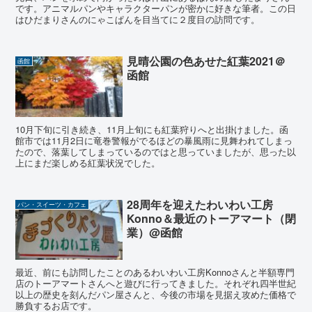
です。アニマルパンやキャラクターパンが密かに好きな筆者。この日
はひだまりさんのにゃこぱんを目当てに２度目の訪問です。
見晴公園の色あせた紅葉2021＠
函館
函館
10月下旬に引き続き、11月上旬にも紅葉狩りへと出掛けました。函
館市では11月2日に竜巻警報がでるほどの暴風雨に見舞われてしまっ
たので、落葉してしまっているのではと思っていましたが、思った以
上にまだ楽しめる紅葉状況でした。
28周年を迎えたわいわい工房
パン・スイーツ・カフェ
Konno＆最近のトーアマート（閉
業）@函館
最近、前にも訪問したことのあるわいわい工房Konnoさんと半額専門
店のトーアマートさんへと遊びに行ってきました。それぞれ四半世紀
以上の歴史を刻んだパン屋さんと、今後の市場を見据え攻めた価格で
勝負するお店です。