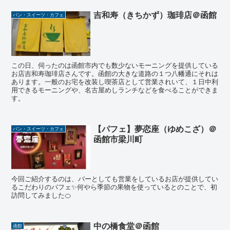
吉和寿（きちかず）珈琲店＠函館
パン・スイーツ・カフェ
この日、伺ったのは函館市内でも数少ないモーニングを提供している
お店吉和寿珈琲店さんです。函館の大きな道路の１つ八幡通にそれは
あります。一般のお宅を改装し喫茶店として営業されいて、１日中利
用できるモーニングや、名古屋めしランチなどを食べることができま
す。
【パフェ】夢恋座（ゆめこざ）＠
パン・スイーツ・カフェ
函館市梁川町
今回ご紹介するのは、バーとしても営業をしているお店が提供してい
るこだわりのパフェ✨何やら季節の果物を使っているとのことで、初
訪問してみました🍊
中の橋食堂＠函館
函館