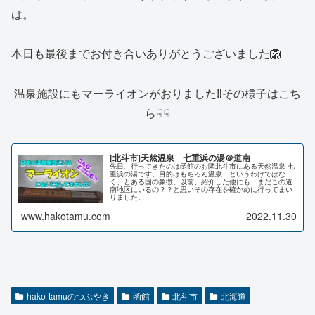
は。
本日も最後までお付き合いありがとうございました🦁
温泉施設にもマーライオンがおりました‼その様子はこち
ら☟☟
[北斗市]天然温泉 七重浜の湯＠道南
先日、行ってきたのは函館のお隣北斗市にある天然温泉 七
重浜の湯です。目的はもちろん温泉、というわけではな
く、とある国の象徴。以前、紹介した他にも、まだこの道
南地区にいるの？？と思いその存在を確かめに行ってまい
りました。
www.hakotamu.com
2022.11.30
hako-tamuのつぶやき
函館
北斗市
北海道