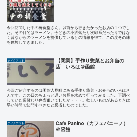
今回訪問した中の橋食堂さん。以前から行きたかったお店の１つでし
た。その目的はラーメン。今どきの小洒落たり次郎系だったりではな
く昔ながらのラーメンを提供しているとの情報を得て、この度その味
を体験してきました。
【閉業】手作り惣菜とお弁当の
テイクアウト
店 いろは＠函館
今回ご紹介するのは函館人見町にある手作り惣菜・お弁当のいろはさ
んです。この日のちょっと遅いお昼を求めて行ってみました。下調べ
していた週替わり弁当狙いでしたが・・・。欲しいものがあるときは
早い時間で訪問すべきだと反省したのでした。
Cafe Panino（カフェパニーノ）
テイクアウト
＠函館