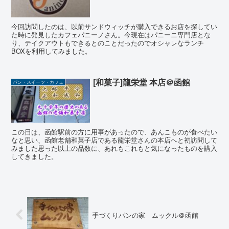
今回訪問したのは、以前サンドウィッチが購入できるお店を探してい
た時に発見したカフェパニーノさん。今現在はパニーニ専門店とな
り、テイクアウトもできるとのことだったのでオシャレなランチ
BOXを利用してみました。
[和菓子]龍栄堂 本店＠函館
パン・スイーツ・カフェ
この日は、函館駅前の方に用事があったので、あんこものが食べたい
なと思い、函館老舗和菓子店である龍栄堂さんの本店へと初訪問して
みました思った以上の品数に、あれもこれもと気になったものを購入
してきました。
手づくりパンの家 ムックル＠函館