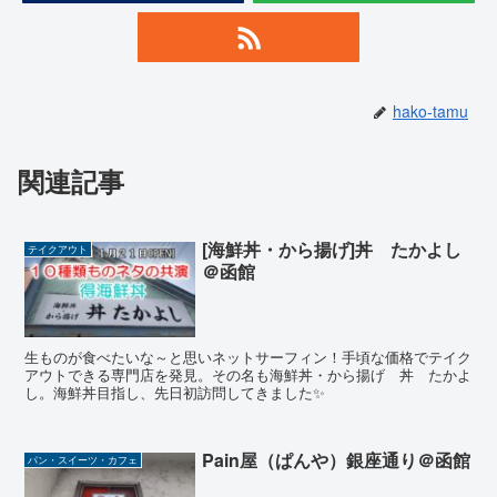
hako-tamu
関連記事
[海鮮丼・から揚げ]丼 たかよし
テイクアウト
＠函館
生ものが食べたいな～と思いネットサーフィン！手頃な価格でテイク
アウトできる専門店を発見。その名も海鮮丼・から揚げ 丼 たかよ
し。海鮮丼目指し、先日初訪問してきました✨
Pain屋（ぱんや）銀座通り＠函館
パン・スイーツ・カフェ