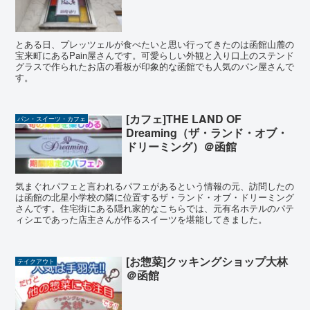
とある日、プレッツェルが食べたいと思い行ってきたのは函館山麓の
宝来町にあるPain屋さんです。可愛らしい外観と入り口上のステンド
グラスで作られたお店の看板が印象的な函館でも人気のパン屋さんで
す。
[カフェ]THE LAND OF
パン・スイーツ・カフェ
Dreaming（ザ・ランド・オブ・
ドリーミング）＠函館
気まぐれパフェと言われるパフェがあるという情報の元、訪問したの
は函館の北星小学校の隣に位置するザ・ランド・オブ・ドリーミング
さんです。住宅街にある隠れ家的なこちらでは、元有名ホテルのパテ
ィシエであった店主さんが作るスイーツを堪能してきました。
[お惣菜]クッキングショップ大林
テイクアウト
＠函館