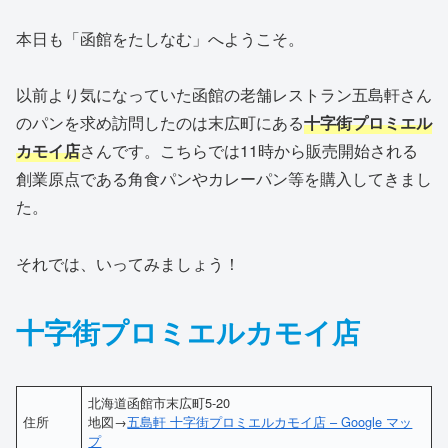
本日も「函館をたしなむ」へようこそ。
以前より気になっていた函館の老舗レストラン五島軒さん
のパンを求め訪問したのは末広町にある
十字街プロミエル
カモイ店
さんです。こちらでは11時から販売開始される
創業原点である角食パンやカレーパン等を購入してきまし
た。
それでは、いってみましょう！
十字街プロミエルカモイ店
北海道函館市末広町5-20
住所
地図→
五島軒 十字街プロミエルカモイ店 – Google マッ
プ