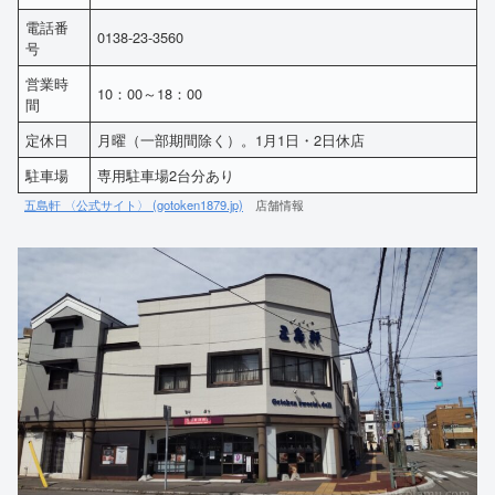
電話番
0138-23-3560
号
営業時
10：00～18：00
間
定休日
月曜（一部期間除く）。1月1日・2日休店
駐車場
専用駐車場2台分あり
五島軒 〈公式サイト〉 (gotoken1879.jp)
店舗情報