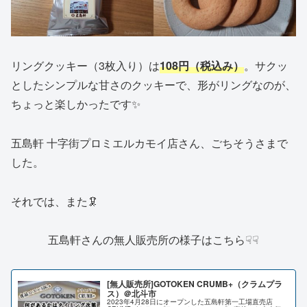
リングクッキー（3枚入り）は
108円（税込み）
。サクッ
としたシンプルな甘さのクッキーで、形がリングなのが、
ちょっと楽しかったです✨
五島軒 十字街プロミエルカモイ店さん、ごちそうさまで
した。
それでは、また🦑
五島軒さんの無人販売所の様子はこちら☟☟
[無人販売所]GOTOKEN CRUMB+（クラムプラ
ス）＠北斗市
2023年4月28日にオープンした五島軒第一工場直売店