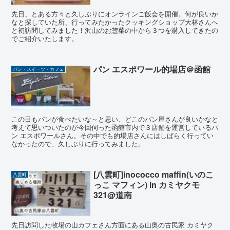
先日、とある方々と久しぶりにオンラインご飯会を開催。何が良いか
なと探していた所、行ってみたかったクッキングショップ大林さんへ
と初訪問してみました！沢山のお惣菜の中から３つを購入してきたの
でご紹介いたします。
パン エスポワール的場店＠函館
パン・スイーツ・カフェ
この日もパンが食べたいな～と思い、どこのパン屋さんが良いかなと
考えて思いついたのが今回伺った函館市内で３店舗を運営しているパ
ン エスポワールさん。その中でも的場店さんにはしばらく行ってい
なかったので、久しぶりに行ってみました。
[八雲町]inococco maffin(いのこ
八雲町
っこ マフィン) in カミヤクモ
321@道南
先日訪問した牧場の山カフェさん方面にある山奥の古民家 カミヤク