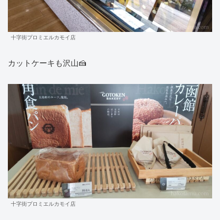
十字街プロミエルカモイ店
カットケーキも沢山🍰
十字街プロミエルカモイ店