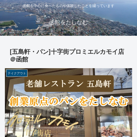
函館を中心に食べたものや体験したことを綴っています
函館をたしなむ
[五島軒・パン]十字街プロミエルカモイ店
＠函館
テイクアウト