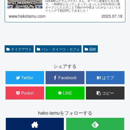
CRUMB+(クラムプラス）さん。オープン直後から大人気
で、一時閉店となってしまっていまっしたが5月30日に再
オープンしたとのことで熱がやや収まったかな～というタ
イミングで初訪問してみました！
www.hakotamu.com
2023.07.18
テイクアウト
パン・スイーツ・カフェ
函館
シェアする
Twitter
Facebook
はてブ
Pocket
LINE
コピー
hako-tamuをフォローする