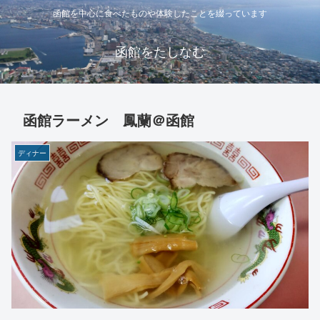
函館を中心に食べたものや体験したことを綴っています
函館をたしなむ
函館ラーメン 鳳蘭＠函館
ディナー