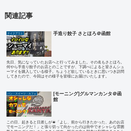
関連記事
手造り餃子 さとほろ＠函館
テイクアウト
先日、気になっていたお店へと行ってみました。その名もさとほろ。
何やら手造り餃子のお店とのことですが、下調べによると皆さんシュ
ーマイを購入している様子。ちょうど欲しているときに思いつき訪問
してきたので、今回はその様子を皆様にお届けいたします。
[モーニング]グルマンカンタ＠函
パン・スイーツ・カフェ
館
この日、起きると日差しが☀「よし、前から行きたかった、あのお店
でモーニングだ！」と張り切って向かったのは街中でオシャレな雰囲