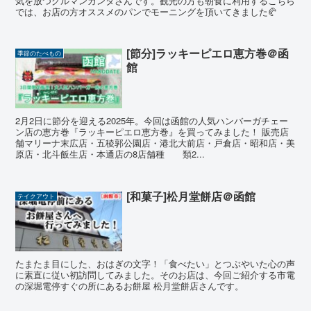
気を放つグルマンカンタさんです。観光の方も朝食に利用するこちら
では、お店の方オススメのパンでモーニングを頂いてきました🥐
[節分]ラッキーピエロ恵方巻＠函
季節のたべもの
館
2月2日に節分を迎える2025年。今回は函館の人気ハンバーガチェー
ン店の恵方巻『ラッキーピエロ恵方巻』を買ってみました！ 販売店
舗マリーナ末広店・五稜郭公園店・港北大前店・戸倉店・昭和店・美
原店・北斗飯生店・本通店の8店舗種 類2...
[和菓子]松月堂餅店＠函館
テイクアウト
たまたま目にした、おはぎの文字！「食べたい」とつぶやいた心の声
に素直に従い初訪問してみました。そのお店は、今回ご紹介する市電
の深堀電停すぐの所にあるお餅屋 松月堂餅店さんです。