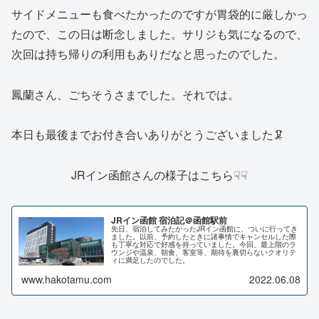
サイドメニューも食べたかったのですが胃袋的に厳しかっ
たので、この日は断念しました。サリジも気になるので、
次回は持ち帰りの利用もありだなと思ったのでした。
鳳蘭さん、ごちそうさまでした。それでは。
本日も最後までお付き合いありがとうございました🦑
JRイン函館さんの様子はこちら☟☟
JRイン函館 宿泊記＠函館駅前
先日、宿泊してみたかったJRイン函館に、ついに行ってき
ました。以前、予約したときに諸事情でキャンセルした際
も丁寧な対応で好感を持っていました。今回、最上階のラ
ウンジや温泉、朝食、客室等、期待を裏切らないクオリテ
ィに満足したのでした。
www.hakotamu.com
2022.06.08