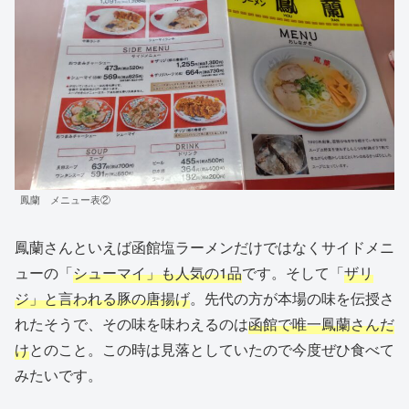
鳳蘭 メニュー表②
鳳蘭さんといえば函館塩ラーメンだけではなくサイドメニ
ューの「
シューマイ」も人気の1品
です。そして「
ザリ
ジ」と言われる豚の唐揚げ
。先代の方が本場の味を伝授さ
れたそうで、その味を味わえるのは
函館で唯一鳳蘭さんだ
け
とのこと。この時は見落としていたので今度ぜひ食べて
みたいです。