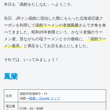
本日も「函館をたしなむ」へようこそ。
先日、JRイン函館に宿泊した際にもらった北海道応援ク
ーポンを利用して
函館ラーメンの老舗鳳蘭
さんで夕食を食
べてきました。昭和25年創業という、かなり老舗のラー
メン屋。昔ながらの塩ラーメンとその価格に、
「函館ラー
メン最高」
と満足をしてお店をあとにしました。
それでは、いってみましょう！
鳳蘭
函館市松陰町5－13
住所
地図→
鳳蘭 – Google マップ
電話番
0138－22－8086