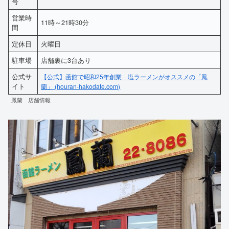
号
営業時
11時～21時30分
間
定休日
火曜日
駐車場
店舗裏に3台あり
公式サ
【公式】函館で昭和25年創業 塩ラーメンがオススメの「鳳
イト
蘭」 (houran-hakodate.com)
鳳蘭 店舗情報