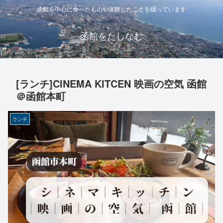
函館を中心に食べたものや体験したことを綴っています
函館をたしなむ
[ランチ]CINEMA KITCEN 映画の空気 函館
＠函館本町
ランチ