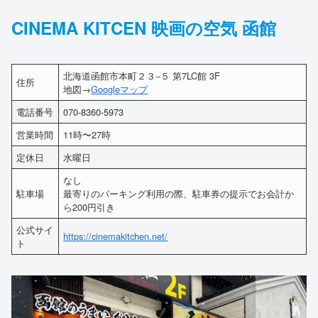
CINEMA KITCEN 映画の空気 函館
北海道函館市本町２３−５ 第7LC館 3F
住所
地図→
Googleマップ
電話番号
070-8360-5973
営業時間
11時〜27時
定休日
水曜日
なし
駐車場
最寄りのパーキング利用の際、駐車券の提示でお会計か
ら200円引き
公式サイ
https://cinemakitchen.net/
ト