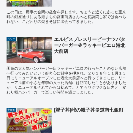
この日は、用事の合間の昼食を探します。ちょうど近くにあった宝来
町の銀座通りにある港まちの宮里商店さんへと初訪問し家では食べら
れない、こだわりの焼きそばに出会ってきました。
エルビスプレスリーピーナツバタ
ランチ
ーバーガー＠ラッキーピエロ港北
大前店
函館の大人気ハンバーガー店ラッキーピエロの行ったことのない店舗
へ行ってみたいという好奇心に背中を押され、２０１８年１１月１３
日にリニューアルオープンした港北大前店へと行ってきました。リニ
ューアル前の小さな年季の入った店舗には訪問したことがありました
が、リニューアルされてからは初めて。とてもワクワクな店内と、変
わり種ハンバーガーで楽しい時間を過ごしました。
[親子丼]峠の親子丼＠道南七飯町
七飯町