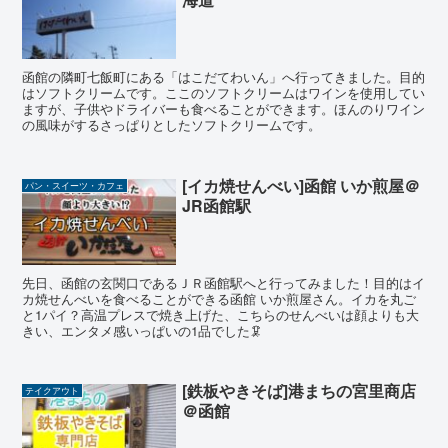
函館の隣町七飯町にある「はこだてわいん」へ行ってきました。目的
はソフトクリームです。ここのソフトクリームはワインを使用してい
ますが、子供やドライバーも食べることができます。ほんのりワイン
の風味がするさっぱりとしたソフトクリームです。
[イカ焼せんべい]函館 いか煎屋＠
パン・スイーツ・カフェ
JR函館駅
先日、函館の玄関口であるＪＲ函館駅へと行ってみました！目的はイ
カ焼せんべいを食べることができる函館 いか煎屋さん。イカを丸ご
と1パイ？高温プレスで焼き上げた、こちらのせんべいは顔よりも大
きい、エンタメ感いっぱいの1品でした🦑
[鉄板やきそば]港まちの宮里商店
テイクアウト
＠函館