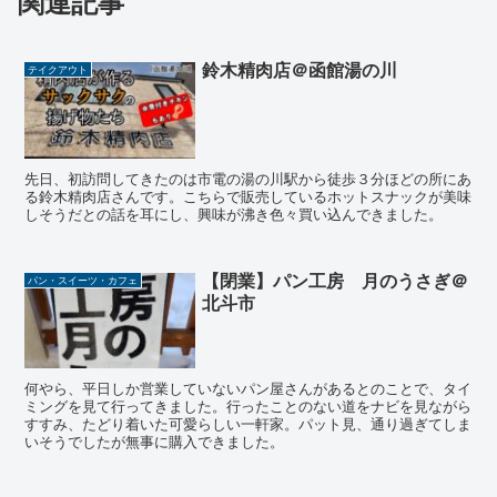
関連記事
鈴木精肉店＠函館湯の川
テイクアウト
先日、初訪問してきたのは市電の湯の川駅から徒歩３分ほどの所にあ
る鈴木精肉店さんです。こちらで販売しているホットスナックが美味
しそうだとの話を耳にし、興味が沸き色々買い込んできました。
【閉業】パン工房 月のうさぎ＠
パン・スイーツ・カフェ
北斗市
何やら、平日しか営業していないパン屋さんがあるとのことで、タイ
ミングを見て行ってきました。行ったことのない道をナビを見ながら
すすみ、たどり着いた可愛らしい一軒家。パット見、通り過ぎてしま
いそうでしたが無事に購入できました。