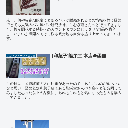
先日、何やら春期限定でとあるパンが販売されるとの情報を得て函館
でとても人気のパン屋パン研究所神戸こむぎ館さんへと行ってきまし
た。桜が開花する時期へのカウントダウンにピッタリな1品を購入
し、いよいよ満開へ向けて桜も観光地も自分も盛り上がってきていま
す。
[和菓子]龍栄堂 本店＠函館
パン・スイーツ・カフェ
この日は、函館駅前の方に用事があったので、あんこものが食べたい
なと思い、函館老舗和菓子店である龍栄堂さんの本店へと初訪問して
みました思った以上の品数に、あれもこれもと気になったものを購入
してきました。