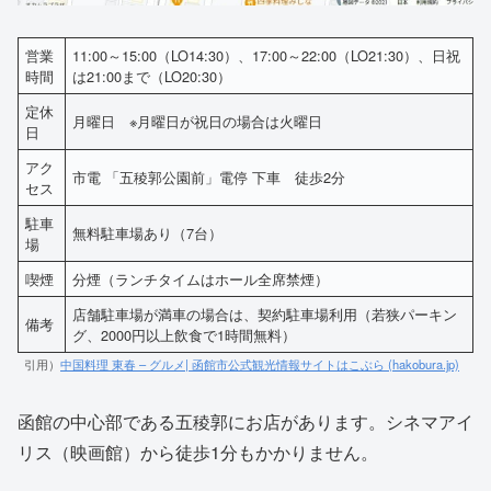
営業
11:00～15:00（LO14:30）、17:00～22:00（LO21:30）、日祝
時間
は21:00まで（LO20:30）
定休
月曜日 ※月曜日が祝日の場合は火曜日
日
アク
市電 「五稜郭公園前」電停 下車 徒歩2分
セス
駐車
無料駐車場あり（7台）
場
喫煙
分煙（ランチタイムはホール全席禁煙）
店舗駐車場が満車の場合は、契約駐車場利用（若狭パーキン
備考
グ、2000円以上飲食で1時間無料）
引用）
中国料理 東春 – グルメ| 函館市公式観光情報サイトはこぶら (hakobura.jp)
函館の中心部である五稜郭にお店があります。シネマアイ
リス（映画館）から徒歩1分もかかりません。