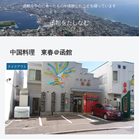
函館を中心に食べたものや体験したことを綴っています
函館をたしなむ
中国料理 東春＠函館
テイクアウト