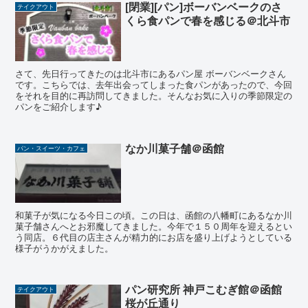
[閉業][パン]ボーバンベークのさ
テイクアウト
くら食パンで春を感じる＠北斗市
さて、先日行ってきたのは北斗市にあるパン屋 ボーバンベークさん
です。こちらでは、去年出会ってしまった食パンがあったので、今回
をそれを目的に再訪問してきました。そんなお気に入りの季節限定の
パンをご紹介します♪
なか川菓子舗＠函館
パン・スイーツ・カフェ
和菓子が気になる今日この頃。この日は、函館の八幡町にあるなか川
菓子舗さんへとお邪魔してきました。今年で１５０周年を迎えるとい
う同店。６代目の店主さんが精力的にお店を盛り上げようとしている
様子がうかがえました。
パン研究所 神戸こむぎ館＠函館
テイクアウト
桜が丘通り