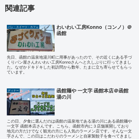
関連記事
わいわい工房Konno（コンノ）＠
パン・スイーツ・カフェ
函館
先日、函館の温泉地湯川町に用事があったので、その近くにある手づ
くりパン屋さんわいわい工房Konnoさんへと久しぶりに行ってきまし
た。なぜかドキドキした初訪問から数年、たまに立ち寄らせてもらっ
ています。
函館麺や 一文字 函館本店＠函館
ディナー
湯の川
この日、夕食に選んだのは函館の温泉地である湯の川にある函館麺や
一文字 函館本店さんです。こちら、函館市内に３店舗展開しており
地元の方だけでなく観光の方にも人気のラーメン店です。そんな一文
字さんで、この日はこだわりのラーメンと自家製餃子を食べてきまし