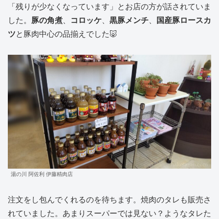
「残りが少なくなっています」とお店の方が話されていま
した。
豚の角煮
、
コロッケ
、
黒豚メンチ
、
国産豚ロースカ
ツ
と豚肉中心の品揃えでした🐷
湯の川 阿佐利 伊藤精肉店
注文をし包んでくれるのを待ちます。焼肉のタレも販売さ
れていました。あまりスーパーでは見ない？ようなタレた