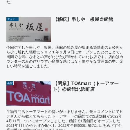
た。
【移転】串しや 板屋＠函館
ディナー
今回訪問した串しや 板屋、函館の飲み屋が集まる繁華街の五稜郭か
ら少し離れた場所に２０２１年２月９日にオープンしたとのことで、
周囲でも気になるとの声がたびたび聞かれていたお店です。店内はカ
ウンターのみの作りですが窮屈な感じはなく賑やかな雰囲気の中、楽
しい時間を過ごしました。
【閉業】TOAmart（トーアマー
函館
ト）@函館北浜町店
半額専門店トーアマートの勢いが止まりません。先日コメントにてヒ
デさんから教えてもらったトーアマートの函館での2店舗目が2022年
4月11日、ついにオープンしました。函館で1店舗目がオープンした
2021年11月からわずか5か月。2022年全国500店舗の出店をめざす企
業の勢いは増すばかりのようです！