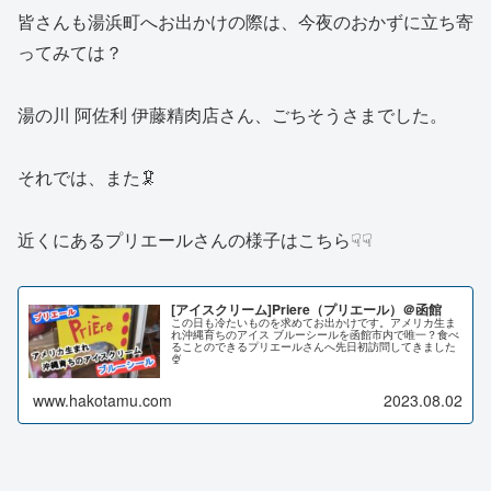
皆さんも湯浜町へお出かけの際は、今夜のおかずに立ち寄
ってみては？
湯の川 阿佐利 伊藤精肉店さん、ごちそうさまでした。
それでは、また🦑
近くにあるプリエールさんの様子はこちら☟☟
[アイスクリーム]Priere（プリエール）＠函館
この日も冷たいものを求めてお出かけです。アメリカ生ま
れ沖縄育ちのアイス ブルーシールを函館市内で唯一？食べ
ることのできるプリエールさんへ先日初訪問してきました
🍨
www.hakotamu.com
2023.08.02