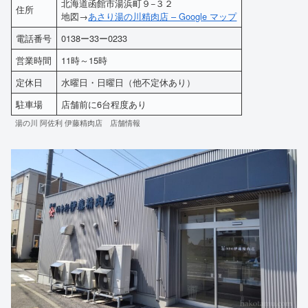
北海道函館市湯浜町９−３２
住所
地図→
あさり湯の川精肉店 – Google マップ
電話番号
0138ー33ー0233
営業時間
11時～15時
定休日
水曜日・日曜日（他不定休あり）
駐車場
店舗前に6台程度あり
湯の川 阿佐利 伊藤精肉店 店舗情報