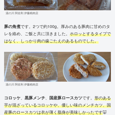
湯の川 阿佐利 伊藤精肉店
豚の角煮
です。2つで約100g。厚みのある豚肉に甘めのタ
レを絡め、ご飯と共に頂きました。
ホロッとするタイプで
はなく、しっかり肉の歯ごたえのあるものでした。
湯の川 阿佐利 伊藤精肉店
コロッケ
、
黒豚メンチ
、
国産豚ロースカツ
です。
形のある
芋が混ざっているコロッケや、優しい味のメンチカツ、国
産豚のロースカツは衣が薄く脂身が美味しかったです
🐷