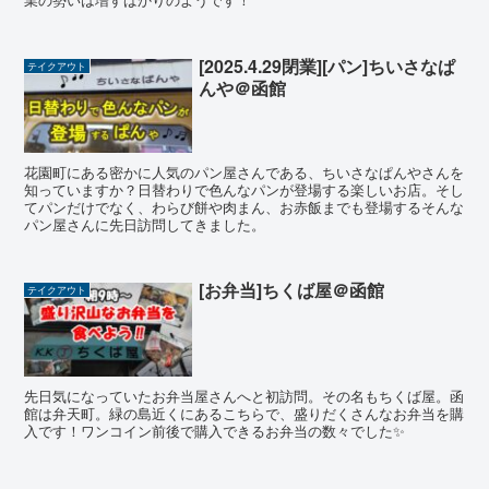
[2025.4.29閉業][パン]ちいさなぱ
テイクアウト
んや＠函館
花園町にある密かに人気のパン屋さんである、ちいさなぱんやさんを
知っていますか？日替わりで色んなパンが登場する楽しいお店。そし
てパンだけでなく、わらび餅や肉まん、お赤飯までも登場するそんな
パン屋さんに先日訪問してきました。
[お弁当]ちくば屋＠函館
テイクアウト
先日気になっていたお弁当屋さんへと初訪問。その名もちくば屋。函
館は弁天町。緑の島近くにあるこちらで、盛りだくさんなお弁当を購
入です！ワンコイン前後で購入できるお弁当の数々でした✨