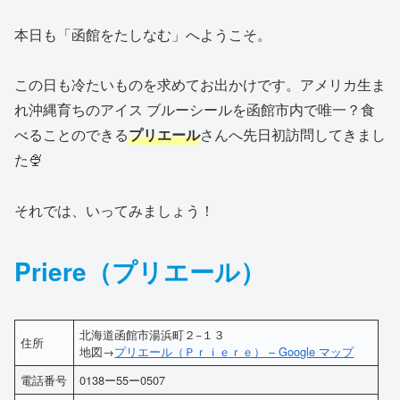
本日も「函館をたしなむ」へようこそ。
この日も冷たいものを求めてお出かけです。アメリカ生ま
れ沖縄育ちのアイス ブルーシールを函館市内で唯一？食
べることのできる
プリエール
さんへ先日初訪問してきまし
た🍨
それでは、いってみましょう！
Priere（プリエール）
北海道函館市湯浜町２−１３
住所
地図→
プリエール（Ｐｒｉｅｒｅ） – Google マップ
電話番号
0138ー55ー0507