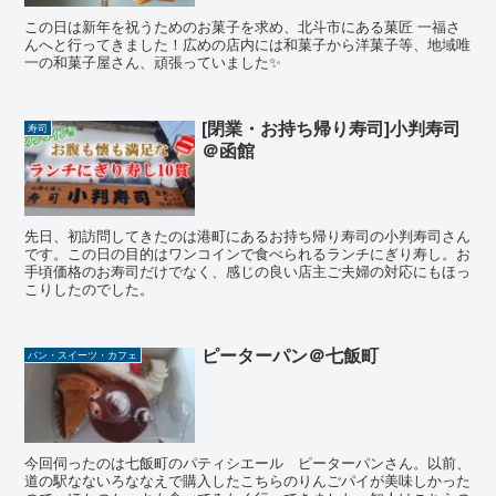
この日は新年を祝うためのお菓子を求め、北斗市にある菓匠 一福さ
んへと行ってきました！広めの店内には和菓子から洋菓子等、地域唯
一の和菓子屋さん、頑張っていました✨
[閉業・お持ち帰り寿司]小判寿司
寿司
＠函館
先日、初訪問してきたのは港町にあるお持ち帰り寿司の小判寿司さん
です。この日の目的はワンコインで食べられるランチにぎり寿し。お
手頃価格のお寿司だけでなく、感じの良い店主ご夫婦の対応にもほっ
こりしたのでした。
ピーターパン＠七飯町
パン・スイーツ・カフェ
今回伺ったのは七飯町のパティシエール ピーターパンさん。以前、
道の駅なないろななえで購入したこちらのりんごパイが美味しかった