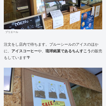
プリエール
注文をし店内で待ちます。ブルーシールのアイスのほか
に、
アイスコーヒー
や、
琉球銘菓であるちんすこう
の販売
もしています🌴