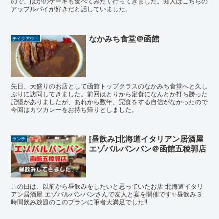
ので、ほかのケーキも食べてみたく行ってきました。知人はこちらの
アップルパイが好きだと話していました。
なかみち食堂＠函館
テイクアウト
先日、大盛りのお店として函館トップクラスのなかみち食堂へと久し
ぶりに訪問してきました。前回はとりから定食になんとか打ち勝った
記憶がありましたが、あれから数年、完食をする自信がなかったので
今回はカツカレーをお持ち帰りとしました。
[昼飲み]北海道イタリアン居酒屋
ランチ
エゾバルバンバン＠函館五稜郭店
この日は、以前から昼飲みをしたいと思っていたお店 北海道イタリ
アン居酒屋 エゾバルバンバンさんで友人と宴を開催です✨昼飲み３
時間飲み放題のこのプランに筆者大満足でした‼