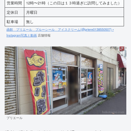
営業時間
12時〜21時（この日は１３時過ぎに訪問してみました）
定休日
月曜日
駐車場
無し
函館 プリエール ブルーシール アイスクリーム(@priere0138550507) •
Instagram写真と動画
店舗情報
プリエール