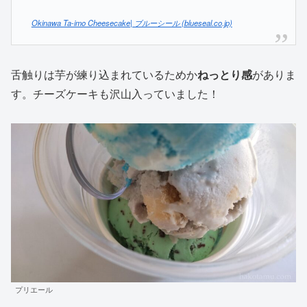
Okinawa Ta-imo Cheesecake| ブルーシール (blueseal.co.jp)
舌触りは芋が練り込まれているためか
ねっとり感
がありま
す。チーズケーキも沢山入っていました！
プリエール