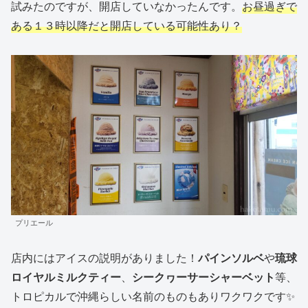
試みたのですが、開店していなかったんです。
お昼過ぎで
ある１３時以降だと開店している可能性あり？
プリエール
店内にはアイスの説明がありました！
パインソルベ
や
琉球
ロイヤルミルクティー
、
シークヮーサーシャーベット
等、
トロピカルで沖縄らしい名前のものもありワクワクです✨