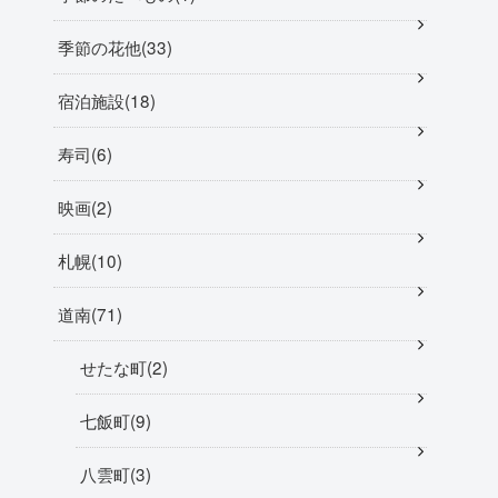
季節の花他
33
宿泊施設
18
寿司
6
映画
2
札幌
10
道南
71
せたな町
2
七飯町
9
八雲町
3