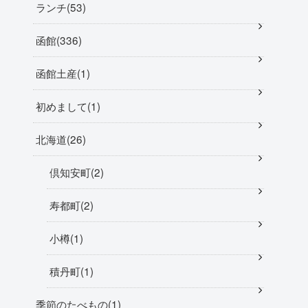
ランチ
53
函館
336
函館土産
1
初めまして
1
北海道
26
倶知安町
2
寿都町
2
小樽
1
積丹町
1
季節のたべもの
1