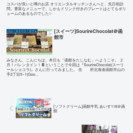
コスパが良いと噂のお店 オリエンタルキッチンさんへと、先日初訪
問。豊富なメニューで、しかもドリンク付きのプレートはとてもボリ
ュームのあるものでした✨
[スイーツ]SourireChocolat＠函
パン・スイーツ・カフェ
館市
みなさん、こんにちは。本日も「函館をたしなむ」へようこそ。 ２
月！バレンタイン！🍫ということで今回は『SourireChocolat(スーリ
ールショコラ)』さんに行ってみました。 住 所北海道函館市山の
手2丁目5−1(Goo...
[ソフトクリーム]函館牛乳 あいす118＠函
館