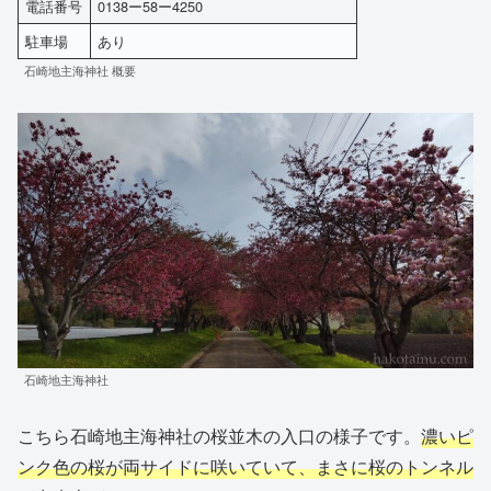
電話番号
0138ー58ー4250
駐車場
あり
石崎地主海神社 概要
石崎地主海神社
こちら石崎地主海神社の桜並木の入口の様子です。
濃いピ
ンク色の桜が両サイドに咲いていて、まさに桜のトンネル