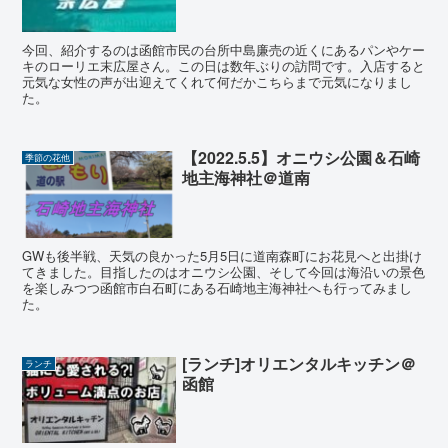
今回、紹介するのは函館市民の台所中島廉売の近くにあるパンやケー
キのローリエ末広屋さん。この日は数年ぶりの訪問です。入店すると
元気な女性の声が出迎えてくれて何だかこちらまで元気になりまし
た。
【2022.5.5】オニウシ公園＆石崎
季節の花他
地主海神社＠道南
GWも後半戦、天気の良かった5月5日に道南森町にお花見へと出掛け
てきました。目指したのはオニウシ公園、そして今回は海沿いの景色
を楽しみつつ函館市白石町にある石崎地主海神社へも行ってみまし
た。
[ランチ]オリエンタルキッチン＠
ランチ
函館