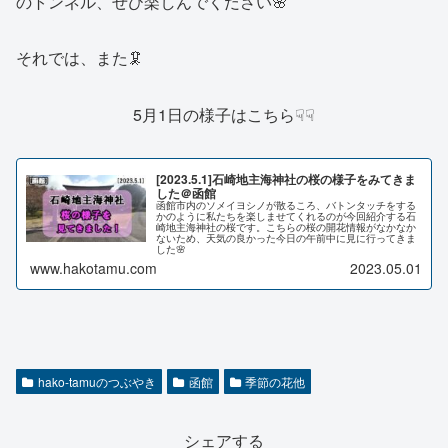
のトンネル、ぜひ楽しんでください🌸
それでは、また🦑
5月1日の様子はこちら☟☟
[2023.5.1]石崎地主海神社の桜の様子をみてきま
した＠函館
函館市内のソメイヨシノが散るころ、バトンタッチをする
かのように私たちを楽しませてくれるのが今回紹介する石
崎地主海神社の桜です。こちらの桜の開花情報がなかなか
ないため、天気の良かった今日の午前中に見に行ってきま
した🌸
www.hakotamu.com
2023.05.01
hako-tamuのつぶやき
函館
季節の花他
シェアする