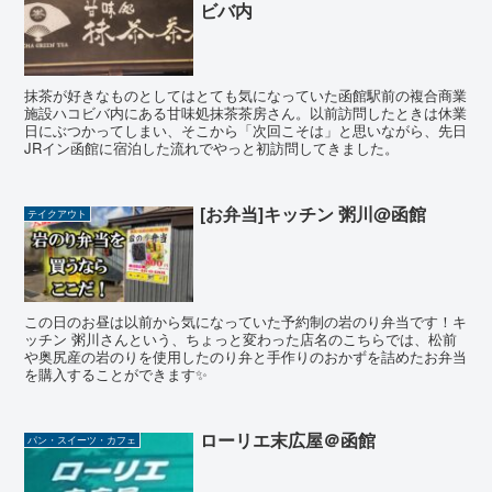
ビバ内
抹茶が好きなものとしてはとても気になっていた函館駅前の複合商業
施設ハコビバ内にある甘味処抹茶茶房さん。以前訪問したときは休業
日にぶつかってしまい、そこから「次回こそは」と思いながら、先日
JRイン函館に宿泊した流れでやっと初訪問してきました。
[お弁当]キッチン 粥川@函館
テイクアウト
この日のお昼は以前から気になっていた予約制の岩のり弁当です！キ
ッチン 粥川さんという、ちょっと変わった店名のこちらでは、松前
や奥尻産の岩のりを使用したのり弁と手作りのおかずを詰めたお弁当
を購入することができます✨
ローリエ末広屋＠函館
パン・スイーツ・カフェ