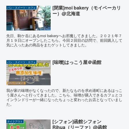
[閉業]moi bakery（モイベーカリ
パン・スイーツ・カフェ
ー）@北海道
先日、駒ケ岳にあるmoi bakeryへお邪魔してきました。２０２１年７
月１９日にオープンしたこちら。今回２回目の訪問で、前回購入して
気に入ったあの商品をまたゲットしてきました。
[味噌]はっこう屋＠函館
パン・スイーツ・カフェ
我が家の味噌がなくなったので、新たなものを求め港町にあるはっこ
う屋さんへと行ってきました。こちら、味噌が購入できるカフェとコ
インランドリーが一緒になったちょっと変わったお店となっていまし
た。
[シフォン]函館シフォン
テイクアウト
Rihua（リーファ）@函館