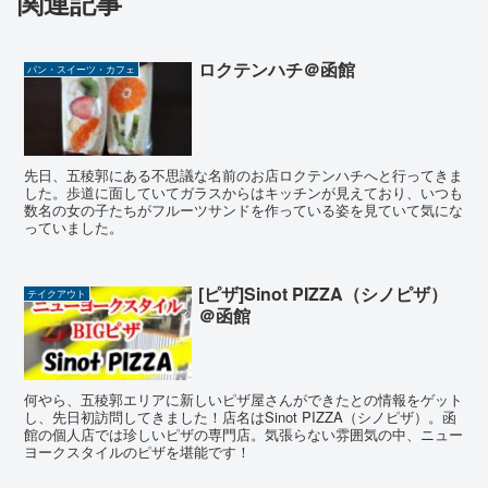
関連記事
ロクテンハチ＠函館
パン・スイーツ・カフェ
先日、五稜郭にある不思議な名前のお店ロクテンハチへと行ってきま
した。歩道に面していてガラスからはキッチンが見えており、いつも
数名の女の子たちがフルーツサンドを作っている姿を見ていて気にな
っていました。
[ピザ]Sinot PIZZA（シノピザ）
テイクアウト
＠函館
何やら、五稜郭エリアに新しいピザ屋さんができたとの情報をゲット
し、先日初訪問してきました！店名はSinot PIZZA（シノピザ）。函
館の個人店では珍しいピザの専門店。気張らない雰囲気の中、ニュー
ヨークスタイルのピザを堪能です！