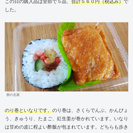
この日の購入品は全部で５品、
合計５６０円（税込み）
で
した。
餅の北屋
のり巻といなりです。
のり巻は、さくらでんぶ、かんぴょ
う、きゅうり、たまご、紅生姜が巻かれています。いなり
は甘めの皮に程よい酢飯が包まれています。どちらも歩き