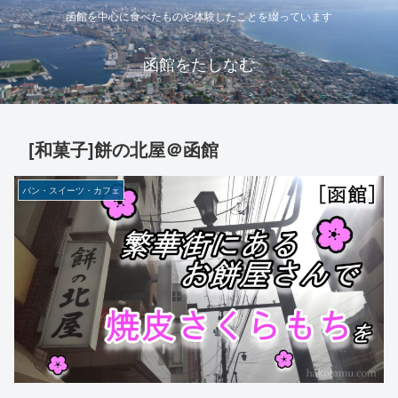
函館を中心に食べたものや体験したことを綴っています
函館をたしなむ
[和菓子]餅の北屋＠函館
パン・スイーツ・カフェ