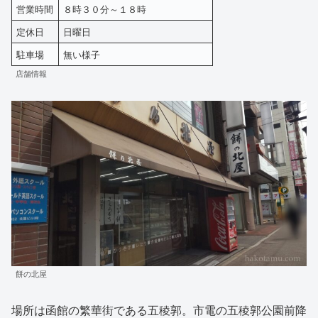
営業時間
８時３０分～１８時
定休日
日曜日
駐車場
無い様子
店舗情報
餅の北屋
場所は函館の繁華街である五稜郭。市電の五稜郭公園前降