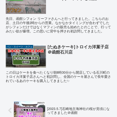
先日、函館シフォン リーファさんへと行ってきました。こちらのお
店、土日の午後2時からの営業。なかなかタイミングが合わずでした
がシフォンだけではなくマフィンの販売も始めたとのことで、行って
みたい欲が爆増。この思いに背中を押され初訪問してきました。
[たぬきケーキ]トロイカ洋菓子店
パン・スイーツ・カフェ
＠函館石川店
この日はケーキを食べたくなり朝8時30分から開店している石川町の
トロイカ洋菓子店さんへと初訪問し、全国のケーキ屋さんで長年愛さ
れているあのケーキを購入してきました✨
[2023.5.7]石崎地主海神社の桜が見頃にな
ってきました＠函館