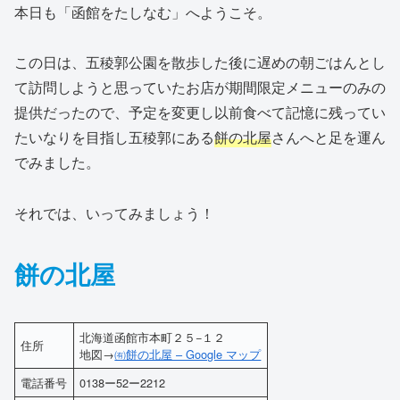
本日も「函館をたしなむ」へようこそ。
この日は、五稜郭公園を散歩した後に遅めの朝ごはんとし
て訪問しようと思っていたお店が期間限定メニューのみの
提供だったので、予定を変更し以前食べて記憶に残ってい
たいなりを目指し五稜郭にある
餅の北屋
さんへと足を運ん
でみました。
それでは、いってみましょう！
餅の北屋
北海道函館市本町２５−１２
住所
地図→
㈲餅の北屋 – Google マップ
電話番号
0138ー52ー2212