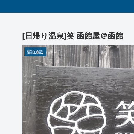
[日帰り温泉]笑 函館屋＠函館
宿泊施設