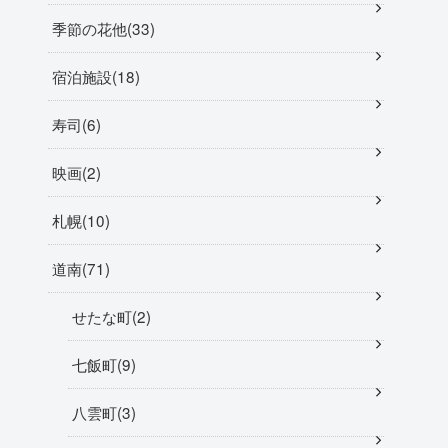
季節の花他
33
宿泊施設
18
寿司
6
映画
2
札幌
10
道南
71
せたな町
2
七飯町
9
八雲町
3