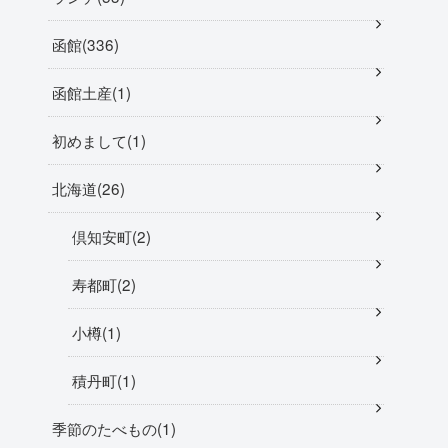
函館
336
函館土産
1
初めまして
1
北海道
26
倶知安町
2
寿都町
2
小樽
1
積丹町
1
季節のたべもの
1