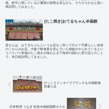
桜。町中に咲いている八重桜の状態を見ながら、そろそろかなと思い
再訪問してみました。
[たこ焼き]おてるちゃん＠函館
ランチ
皆さんは、おてるちゃんというお店をご存じですか？可愛らしい名前
のこちらのお店。大阪で飲食業を営んでいた姉妹がやられているとい
うバリバリ本場のたこ焼きが味わえる下海岸の隠れた実力店とのこと
で、先日初訪問してきました。
びっくりドンキーでブランチを＠函館海
岸通り店
日本料理 うなぎ 松前＠函館国際ホテル