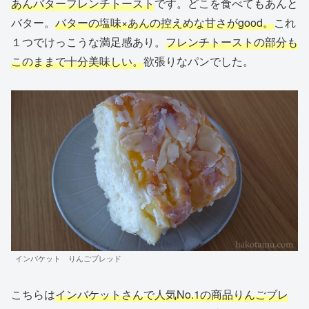
あんバターフレンチトースト
です。どこを食べてもあんと
バター。
バターの塩味×あんの控えめな甘さがgood。
これ
１つでけっこうな満足感あり。
フレンチトーストの部分も
このままで十分美味しい。
欲張りなパンでした。
インバケット りんごブレッド
こちらは
インバケットさんで人気No.1の商品りんごブレ