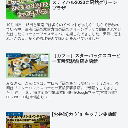
スティバル2023＠函館グリーン
プラザ
10月14日、15日と道南では多くのイベントがあちらこちらで行われ
ている中、筆者は函館駅前方面の函館グリーンプラザで開催されてい
たはこだてコーヒーフェスティバルを楽しんできました。天気に恵ま
れたこの日。多くの珈琲好きで賑わいをみせていました！
［カフェ］スターバックスコーヒ
モーニング
ー五稜郭駅前店＠函館
みなさん、こんにちは。本日も「函館をたしなむ」へようこそ。 今
回は『スターバックスコーヒー五稜郭駅前店』で朝活をしてきまし
た！ 住 所北海道函館市亀田本町46−1(Googleマップ)営業時間7：
00～23：00駐車場ありス...
[お弁当]カウ’ｓ キッチン＠函館
テイクアウト