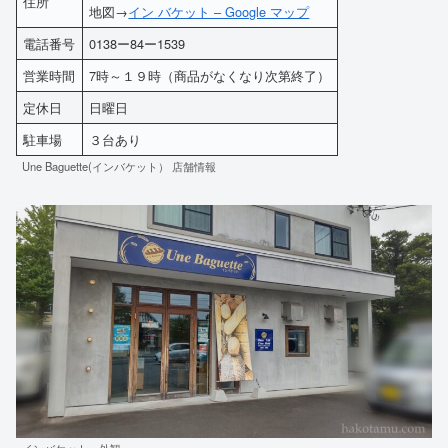
住所
地図→
イン バケット – Google マップ
電話番号
0138ー84ー1539
営業時間
7時～１９時（商品がなくなり次第終了）
定休日
日曜日
駐車場
３台あり
Une Baguette(インバケット） 店舗情報
インバケット 外観