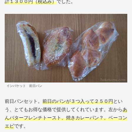
計１３００円（税込み）
でした。
インバケット 前日パン
前日パンセット。
前日のパンが３つ入って２５０円
とい
う、とてもお得な価格で提供してくれています。左から
あ
んバターフレンチトースト、焼きカレーパン？、ベーコン
エピ
です。