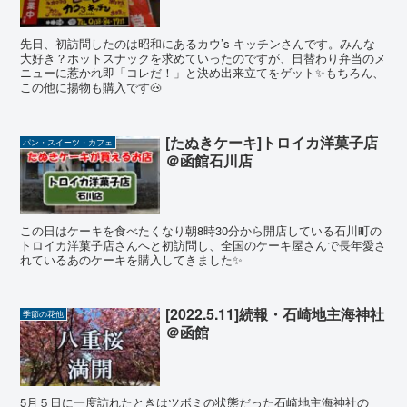
先日、初訪問したのは昭和にあるカウ’s キッチンさんです。みんな
大好き？ホットスナックを求めていったのですが、日替わり弁当のメ
ニューに惹かれ即「コレだ！」と決め出来立てをゲット✨もちろん、
この他に揚物も購入です🐽
[たぬきケーキ]トロイカ洋菓子店
パン・スイーツ・カフェ
＠函館石川店
この日はケーキを食べたくなり朝8時30分から開店している石川町の
トロイカ洋菓子店さんへと初訪問し、全国のケーキ屋さんで長年愛さ
れているあのケーキを購入してきました✨
[2022.5.11]続報・石崎地主海神社
季節の花他
＠函館
5月５日に一度訪れたときはツボミの状態だった石崎地主海神社の