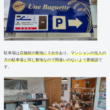
駐車場は
店舗前の敷地に３台分
あり。
マンションの住人の
方の駐車場と同じ敷地なので間違いのないよう要確認
で
す。